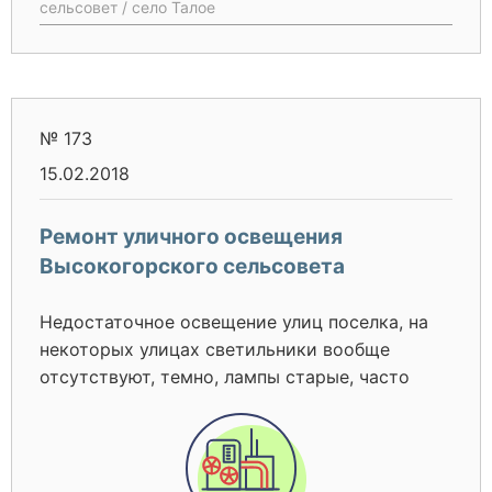
сельсовет / село Талое
количество электроэнергии, установлены
более 20 лет назад, часто выходят из строя,
что увеличивает расход бюджетных средств.
№ 173
15.02.2018
Ремонт уличного освещения
Высокогорского сельсовета
Недостаточное освещение улиц поселка, на
некоторых улицах светильники вообще
отсутствуют, темно, лампы старые, часто
выходят из строя. При отсутствии освещения
возможно возникновения угрозы здоровью и
жизни учащихся и жителей поселка, особенно
в осенний период (выход медведей к