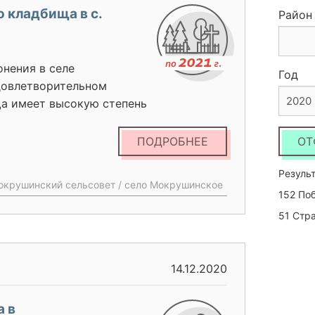
 кладбища в с.
Район
нения в селе
Год
довлетворительном
2020
а имеет высокую степень
ждения, прожилины и
оздействию внешних
ПОДРОБНЕЕ
ОТ
еются надломы и
т из разных материалов:
Результ
Мокрушинский сельсовет / село Мокрушинское
 На территории находится
152 По
рников и поваленных
51 Стр
и увековечивания
димо произвести замену
ак же требуется провести
14.12.2020
астности бетонирование
йнеров, и обустройство
 в
сожалению,