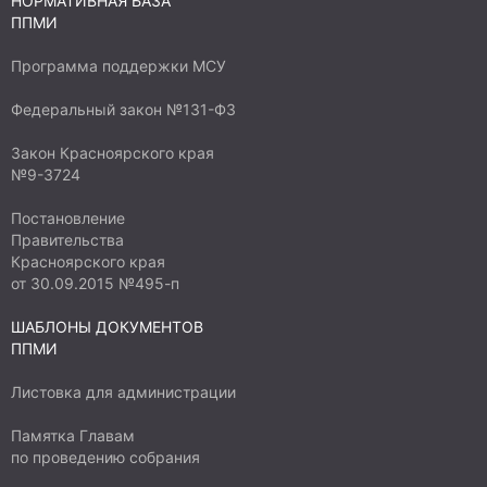
НОРМАТИВНАЯ БАЗА
будет создана детские площадка,
ППМИ
соответствующая требованиям,
благоустроена, то дети и их родители смогут
Программа поддержки МСУ
сделать свое пребывание на свежем воздухе
Федеральный закон №131-ФЗ
полезным и интересным. Срок эксплуатации
игрового комплекса -10лет.
Закон Красноярского края
№9-3724
Постановление
Правительства
Красноярского края
от 30.09.2015 №495-п
ШАБЛОНЫ ДОКУМЕНТОВ
ППМИ
Листовка для администрации
Памятка Главам
по проведению собрания