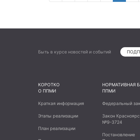
важные вопросы жизнедеятельнос
ловкость и выносливость, а так
этикета и поведения B обществ
отметить важную роль площадки
многие наши жители — совмеща
личного подсобного хозяйства и
воспитание-развитие детей у ни
Быть в курсе новостей и событий
ПОДП
дети предоставлены сами себе, 
улицам, что создает предпосыл
детского дорожно-транспортног
площадки как платформа общени
КОРОТКО
НОРМАТИВНАЯ Б
молодых людей старше 18 лет, 
О ППМИ
ППМИ
наглядного примера правильного
подростков и молодых людей ст
Краткая информация
Федеральный за
неблагополуЧных семей. Необхо
Этапы реализации
Закон Красноярс
площадок, связано с реализацией
№9-3724
подростки и молодые людей ста
План реализации
общаться друг с другом на свеж
Постановление