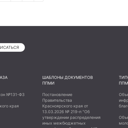
ти как: здоровье, силу,
 же усвоить правила
е. Необходимо так же
 для родителей, так как
ют работу с ведением
 на полноценное
х He хватает времени,
ИСАТЬСЯ
гуляя по дорогам и
ки к возникновению
о травматизма. Данные
я детей, подростков и
АЗА
ШАБЛОНЫ ДОКУМЕНТОВ
ТИП
так же дадут возможность
ППМИ
ППМ
 поведения для детей,
арше 18 лет из
кон №131-ФЗ
Постановление
Объ
Правительства
инфр
димость создания таких
кого края
Красноярского края от
благ
 места, где дети,
13.03.2026 № 219-п "Об
рше 18 лет, могли бы
утверждении распределения
Объе
ем воздухе, динамично
иных межбюджетных
мол