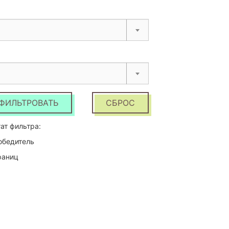
ФИЛЬТРОВАТЬ
СБРОС
ат фильтра:
обедитель
раниц