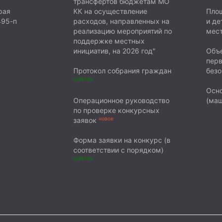
трансфертов бюджетам МО
х, а не сидеть дома
рая
КК на осуществление
Площ
тами не имея
495-п
расходов, направленных на
и де
реализацию мероприятий по
мест
поддержке местных
инициатив, на 2026 год"
Объе
пер
Протокол собрания граждан
безо
шаблон
Осн
Операционное руководство
(маш
по проверке конкурсных
новое
заявок
Форма заявки на конкурс (в
соответствии с порядком)
шаблон