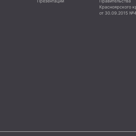
Презентации
Правительства
развиваться во всех направления
Красноярского к
перед компьютерами или гадже
от 30.09.2015 №
возможности общаться вживую.