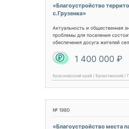
«Благоустройство террито
с.Грузенка»
Актуальность и общественная 
проблемы для поселения состоит
обеспечения досуга жителей сел
социальной напряженности, выз
1 400 000 ₽
вариантов проведения свободно
реализовывать на территории с
парковой зоны отдыха, которая 
Красноярский край / Балахтинский / 
комфортные условия для всех жи
№ 1980
«Благоустройство места п