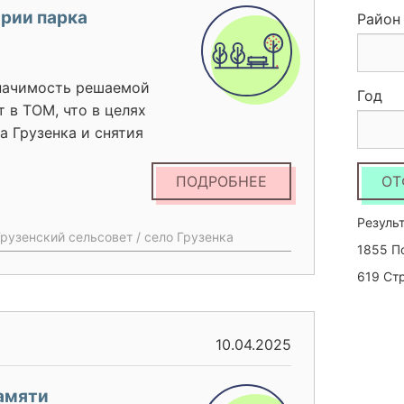
рии парка
Район
значимость решаемой
Год
 в TOM, что в целях
а Грузенка и снятия
ванной отсутствием
го времени, необходимо
ПОДРОБНЕЕ
ОТ
ела проект по созданию
позволит обеспечивать
Результ
Грузенский сельсовет / село Грузенка
телей села.
1855 П
619 Ст
10.04.2025
амяти