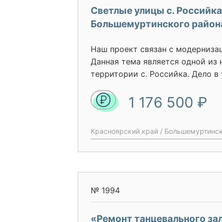
Светлые улицы с. Российка
Большемуртинского район
Наш проект связан с модерниза
Данная тема является одной из
территории с. Российка. Дело в
напрямую затрагивает несколько
1 176 500 ₽
ЖКХ, дорожное хозяйство, здра
правоохранительные органы и т.
некачественное освещение напр
Красноярский край / Большемуртински
социальную стабильность сельск
качестве экономического эффек
мероприятий по модернизации 
выступает снижение объема зат
электроэнергию, сокращение уд
№ 1994
энергоресурса.
«Ремонт танцевального за