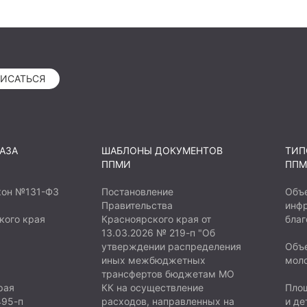
ИСАТЬСЯ
АЗА
ШАБЛОНЫ ДОКУМЕНТОВ
ТИП
ППМИ
ППМ
кон №131-ФЗ
Постановление
Объ
Правительства
инфр
кого края
Красноярского края от
благ
13.03.2026 № 219-п "Об
утверждении распределения
Объе
иных межбюджетных
мол
трансфертов бюджетам МО
рая
КК на осуществление
Площ
495-п
расходов, направленных на
и де