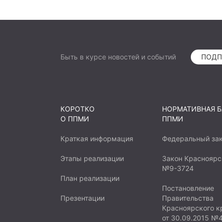
Быть в курсе новостей и событий
ПОДП
КОРОТКО
НОРМАТИВНАЯ Б
О ППМИ
ППМИ
Краткая информация
Федеральный за
Этапы реализации
Закон Красноярс
№9-3724
План реализации
Постановление
Презентации
Правительства
Красноярского к
от 30.09.2015 №