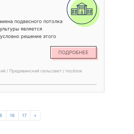
замена подвесного потолка
ультуры является
зусловно решение этого
шению качества
ивинск.
ПОДРОБНЕЕ
ий / Предивинский сельсовет / посёлок
5
16
17
»