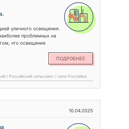
а.
цией уличного освещения.
 наиболее проблемных на
 том, что освещение
 ведомств: энергетика,
воохранение,
ПОДРОБНЕЕ
д. Отсутствие или
ямую влияет на
й / Российский сельсовет / село Российка
ого поселения. В
та от проведения
уличного освещения
рат на приобретаемую
ельных расходов
10.04.2025
ла