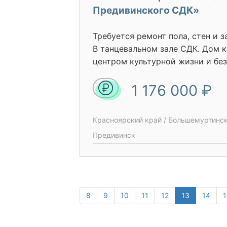
Предивинского СДК»
Требуется ремонт пола, стен и 
B танцевальном зале СДК. Дом к
центром культурной жизни и бе
острого вопроса послужит улуч
1 176 000 ₽
культурной жизни поселка Пред
Красноярский край / Большемуртинск
Предивинск
8
9
10
11
12
13
14
1