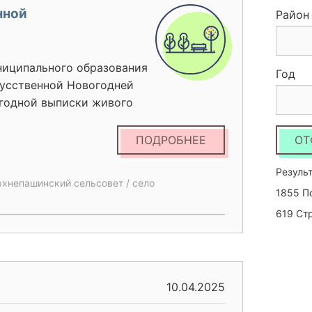
нной
Район
ниципального образования
Год
кусственной Новогодней
годной выписки живого
го выбор B месте
ки из лесного массива, а
ПОДРОБНЕЕ
ОТ
 отходов после
твенских праздников.
Результ
рхнепашинский сельсовет / село
1855 П
619 Ст
10.04.2025