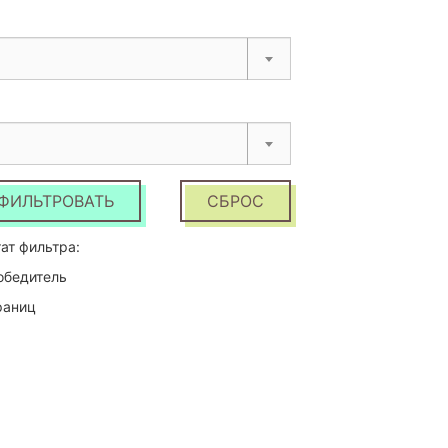
ФИЛЬТРОВАТЬ
СБРОС
ат фильтра:
обедитель
раниц