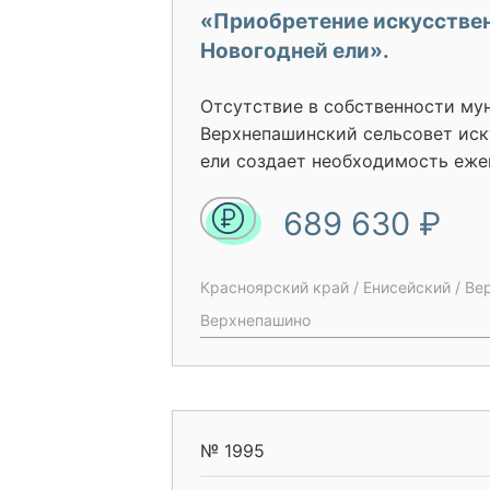
«Приобретение искусстве
Новогодней ели».
Отсутствие в собственности му
Верхнепашинский сельсовет ис
ели создает необходимость еже
дерева B Енисейском лесхозе, е
689 630 ₽
произрастания, вырубки и вывоз
также последующую утилизацию
окончания новогодних и рождес
Красноярский край / Енисейский / Ве
Верхнепашино
№ 1995