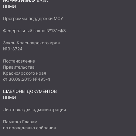
НОРМАТИВНАЯ БАЗА
будет создана детские площадка,
ППМИ
соответствующая требованиям,
благоустроена, то дети и их родители смогут
Программа поддержки МСУ
сделать свое пребывание на свежем воздухе
Федеральный закон №131-ФЗ
полезным и интересным. Срок эксплуатации
игрового комплекса -10лет.
Закон Красноярского края
№9-3724
Постановление
Правительства
Красноярского края
от 30.09.2015 №495-п
ШАБЛОНЫ ДОКУМЕНТОВ
ППМИ
Листовка для администрации
Памятка Главам
по проведению собрания