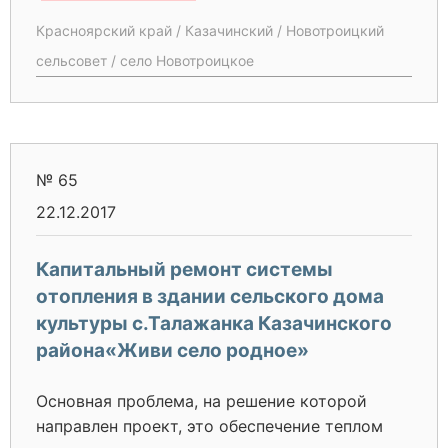
наше время самой популярной лампой для
Красноярский край / Казачинский / Новотроицкий
уличного освещения являются лампы ДРЛ
сельсовет / село Новотроицкое
мощностью 250 Вт. Уличное освещение
является социальным объектом
инфакструктуры поселений Новотроицкого
сельсовета. Снижение затрат на оплату
электроэнергии за освещение улиц - одна из
№ 65
ключевых задач в том числе Новотроицкого
22.12.2017
сельсовета. Многие системы уличного
освещения были введены в эксплуатацию
Капитальный ремонт системы
около 25 лет назад и на сегодняшний день не
отопления в здании сельского дома
отвечают требованиям по
культуры с.Талажанка Казачинского
энергоэффективности. Это связано с
использованием устаревших ДРЛ ламп,
района«Живи село родное»
которые потребляют значительно больше
энергии по сравнению с современными
Основная проблема, на решение которой
светодиодными лампами. Ежегодно бюджет
направлен проект, это обеспечение теплом