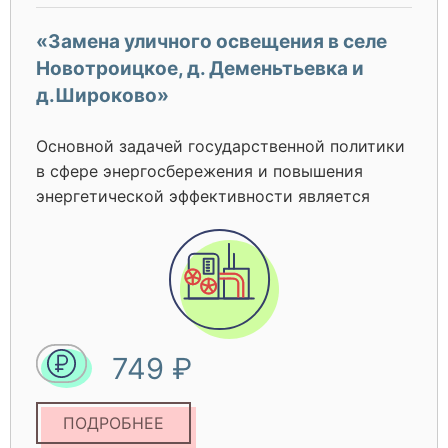
«Замена уличного освещения в селе
Новотроицкое, д. Деменьтьевка и
д.Широково»
Основной задачей государственной политики
в сфере энергосбережения и повышения
энергетической эффективности является
разумное и бережное использование
энергетических ресурсов на основе
обеспечения заинтересованности
потребителей в энергосбережении, в
повышении собственной энергетической
эффективности и инвестировании в эту
749 ₽
сферу. Постановлением Правительства РФ от
28.08.2015г № 898 с 01.07.2016 г введен
запрет на приобретение ДРЛ ламп и запрет на
ПОДРОБНЕЕ
приобретение светильников для ДРЛ ламп, а